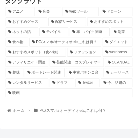
タグクラウド
アニメ
音楽
webツール
ドローン
おすすめグッズ
配信サービス
おすすめスポット
ネットの話
モバイル
車、バイク関連
副業
食べ物
PC/スマホ/オーディオetc,これは何？
ダイエット
おすすめスポット（食べ物）
ファッション
wordpress
アフィリエイト関連
芸能関連，コスプレイヤー
SCANDAL
趣味
ポートレート関連
中古パチンコ台
カーリース
レンタルサービス
ドラマ
Twitter
今、話題の
映画
ホーム
PC/スマホ/オーディオetc,これは何？