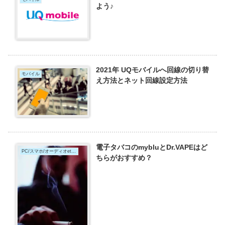
よう♪
2021年 UQモバイルへ回線の切り替
モバイル
え方法とネット回線設定方法
電子タバコのmybluとDr.VAPEはど
PC/スマホ/オーディオetc,これは何？
ちらがおすすめ？