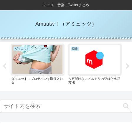
アニメ・音楽・Twitterまとめ
Amuutw！（アミュッツ）
ダイエット
副業
ア
タンを
ダイエットにプロテインを取り入れ
今更聞けないメルカリの登録と出品
胡蝶
る
方法
名前