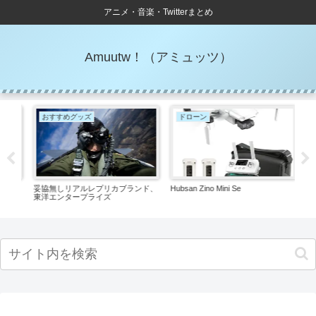
アニメ・音楽・Twitterまとめ
Amuutw！（アミュッツ）
おすすめグッズ
ドローン
お
ても
妥協無しリアルレプリカブランド、
Hubsan Zino Mini Se
アウ
す
東洋エンタープライズ
アク