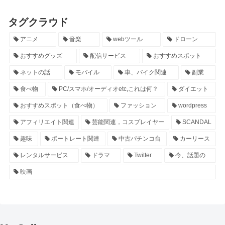
タグクラウド
アニメ
音楽
webツール
ドローン
おすすめグッズ
配信サービス
おすすめスポット
ネットの話
モバイル
車、バイク関連
副業
食べ物
PC/スマホ/オーディオetc,これは何？
ダイエット
おすすめスポット（食べ物）
ファッション
wordpress
アフィリエイト関連
芸能関連，コスプレイヤー
SCANDAL
趣味
ポートレート関連
中古パチンコ台
カーリース
レンタルサービス
ドラマ
Twitter
今、話題の
映画