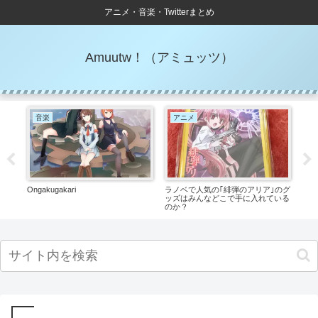
アニメ・音楽・Twitterまとめ
Amuutw！（アミュッツ）
音楽
アニメ
ア
5
Ongakugakari
ラノベで人気の｢緋弾のアリア｣のグ
U-
ッズはみんなどこで手に入れている
メ
のか？