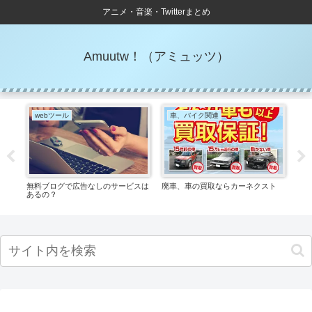
アニメ・音楽・Twitterまとめ
Amuutw！（アミュッツ）
webツール
車、バイク関連
無料ブログで広告なしのサービスは
廃車、車の買取ならカーネクスト
電子
あるの？
ちら