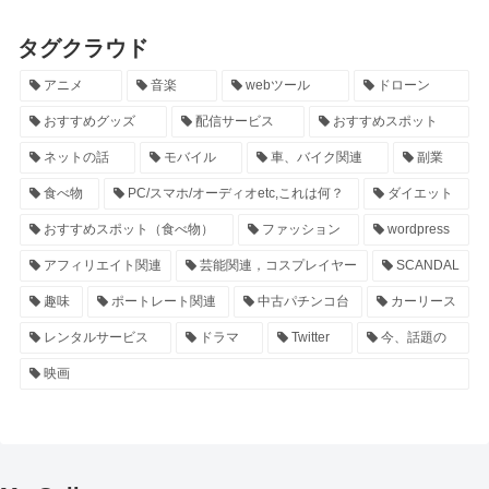
タグクラウド
アニメ
音楽
webツール
ドローン
おすすめグッズ
配信サービス
おすすめスポット
ネットの話
モバイル
車、バイク関連
副業
食べ物
PC/スマホ/オーディオetc,これは何？
ダイエット
おすすめスポット（食べ物）
ファッション
wordpress
アフィリエイト関連
芸能関連，コスプレイヤー
SCANDAL
趣味
ポートレート関連
中古パチンコ台
カーリース
レンタルサービス
ドラマ
Twitter
今、話題の
映画