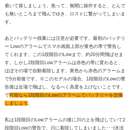
着いて探しましょう。焦って、無闇に操作すると、とんで
も無いところまで飛んでゆき、ロストに繋がってしまいま
す。
あと
バッテリー残量には注意が必要です
。最初のバッテリ
ー Lowのアラームでスマホ画面上部が黄色の帯で警告し
てくれます。この1段階目のLowまで、約20分間飛ばせま
す。しかし2段階目Lowアラームは赤色の帯に変わると、
ほぼその場で自動着陸します。黄色から赤色のアラームま
で5分前後です。※このモデルの場合。1段階目のLowの警
告後は近場で飛ばし、なるべく高度を上げないことです。
で
可能なら1段階目のLowのアラームでバッテリーを交換
しましょう
。
私は1段階目のLowアラームの後に川の上を飛ばしていて
2
段階目Lowの警告で、川に着陸してしまいました･･･(水没