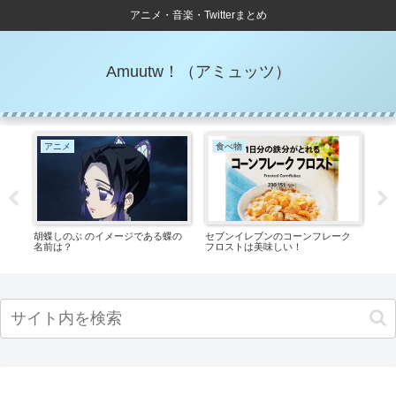
アニメ・音楽・Twitterまとめ
Amuutw！（アミュッツ）
アニメ
食べ物
S
一体
胡蝶しのぶ のイメージである蝶の
セブンイレブンのコーンフレーク
SC
名前は？
フロストは美味しい！
使用