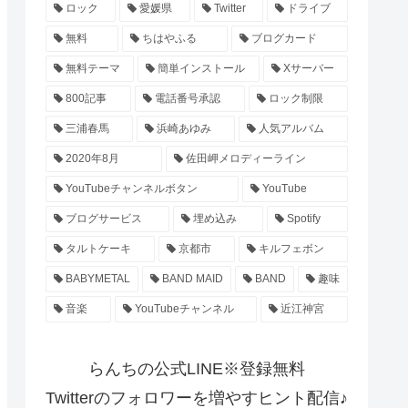
ロック
愛媛県
Twitter
ドライブ
無料
ちはやふる
ブログカード
無料テーマ
簡単インストール
Xサーバー
800記事
電話番号承認
ロック制限
三浦春馬
浜崎あゆみ
人気アルバム
2020年8月
佐田岬メロディーライン
YouTubeチャンネルボタン
YouTube
ブログサービス
埋め込み
Spotify
タルトケーキ
京都市
キルフェボン
BABYMETAL
BAND MAID
BAND
趣味
音楽
YouTubeチャンネル
近江神宮
らんちの公式LINE※登録無料
Twitterのフォロワーを増やすヒント配信♪