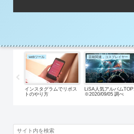
webツール
芸能関連，コスプレイヤー
レンタル、
インスタグラムでリポス
LiSA人気アルバムTOP
配送して
トのやり方
※2020/09/05 調べ