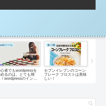
webツール
食べ物
アニメ
心者でもwordpressを
セブンイレブンのコーン
2021
始めるのは、とても簡
フレーク フロストは美味
ップ3
！wordpressのインス
しい！
トールは難しくない！？