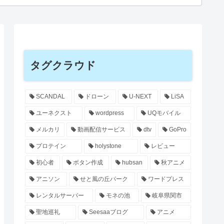
タグクラウド
SCANDAL
ドローン
U-NEXT
LiSA
ユーネクスト
wordpress
UQモバイル
メルカリ
動画配信サービス
dtv
GoPro
プロテイン
holystone
レビュー
初心者
ボタン作成
hubsan
秋アニメ
アニソン
せと風の丘パーク
ワードプレス
レンタルサーバー
モネの池
岐阜県関市
聖地巡礼
Seesaaブログ
アニメ