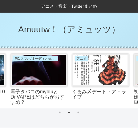
アニメ・音楽・Twitterまとめ
Amuutw！（アミュッツ）
PC/スマホ/オーディオetc,これは何？
アニメ
10
電子タバコのmybluと
くるみ〆デート・ア・ラ
初
Dr.VAPEはどちらがおす
イブ
すめ？
単