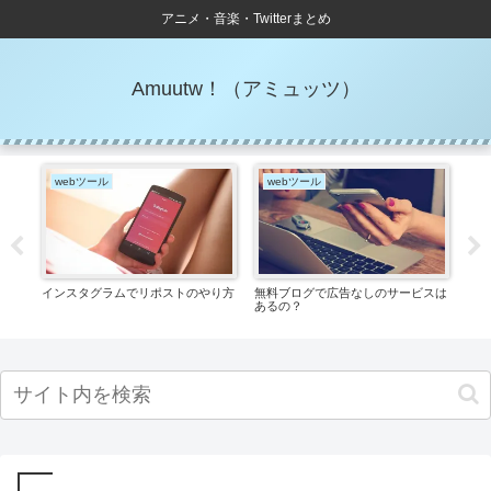
アニメ・音楽・Twitterまとめ
Amuutw！（アミュッツ）
webツール
webツール
ア
インスタグラムでリポストのやり方
無料ブログで広告なしのサービスは
秋ア
あるの？