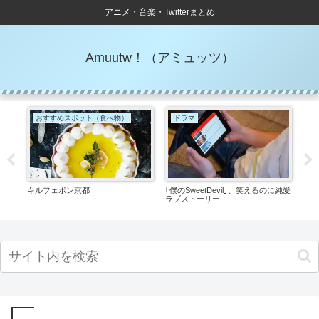
アニメ・音楽・Twitterまとめ
Amuutw！（アミュッツ）
おすすめスポット（食べ物）
ドラマ
カ
の
キルフェボン京都
｢僕のSweetDevil｣、笑えるのに純愛
本当
イン
ラブストーリー