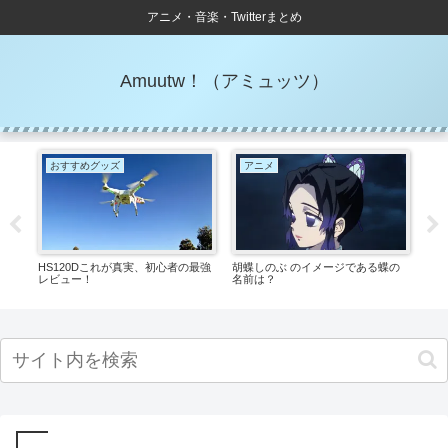
アニメ・音楽・Twitterまとめ
Amuutw！（アミュッツ）
おすすめグッズ
アニメ
副
HS120Dこれが真実、初心者の最強
胡蝶しのぶ のイメージである蝶の
得意
レビュー！
名前は？
ココ