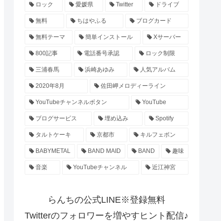
ロック
愛媛県
Twitter
ドライブ
無料
ちはやふる
ブログカード
無料テーマ
簡単インストール
Xサーバー
800記事
電話番号承認
ロック制限
三浦春馬
浜崎あゆみ
人気アルバム
2020年8月
佐田岬メロディーライン
YouTubeチャンネルボタン
YouTube
ブログサービス
埋め込み
Spotify
タルトケーキ
京都市
キルフェボン
BABYMETAL
BAND MAID
BAND
趣味
音楽
YouTubeチャンネル
近江神宮
らんちの公式LINE※登録無料
Twitterのフォロワーを増やすヒント配信♪