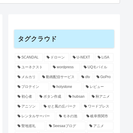
タグクラウド
SCANDAL
ドローン
U-NEXT
LiSA
ユーネクスト
wordpress
UQモバイル
メルカリ
動画配信サービス
dtv
GoPro
プロテイン
holystone
レビュー
初心者
ボタン作成
hubsan
秋アニメ
アニソン
せと風の丘パーク
ワードプレス
レンタルサーバー
モネの池
岐阜県関市
聖地巡礼
Seesaaブログ
アニメ