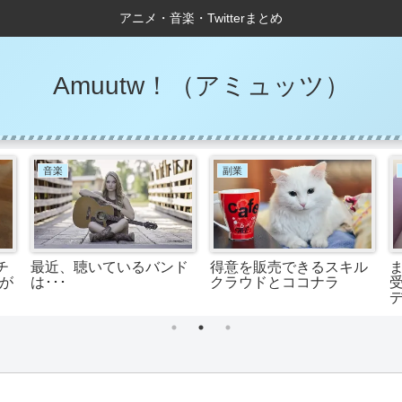
アニメ・音楽・Twitterまとめ
Amuutw！（アミュッツ）
音楽
副業
チ
最近、聴いているバンド
得意を販売できるスキル
らが
は･･･
クラウドとココナラ