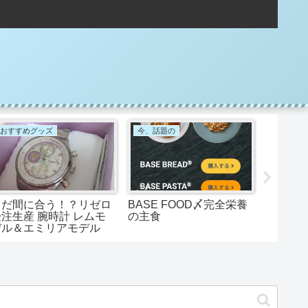
おすすめグッズ
今、話題の
音楽
まだ間に合う！？リゼロ
BASE FOOD〆完全栄養
SCAND
受注生産 腕時計 レムモ
の主食
な女性
デル＆エミリアモデル