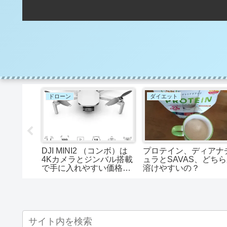
ドローン
ダイエット
・ア・ラ
DJI MINI2 （コンボ）は
プロテイン、ディアナ
4Kカメラとジンバル搭載
ュラとSAVAS、どち
で手に入れやすい価格と
溶けやすいの？
言うのは間違いである