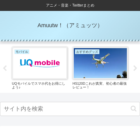
アニメ・音楽・Twitterまとめ
Amuutw！（アミュッツ）
モバイル
おすすめグッズ
車
UQモバイルでスマホ代をお得にし
HS120Dこれが真実、初心者の最強
廃車
よう♪
レビュー！