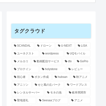
タグクラウド
SCANDAL
ドローン
U-NEXT
LiSA
ユーネクスト
wordpress
UQモバイル
メルカリ
動画配信サービス
dtv
GoPro
プロテイン
holystone
レビュー
初心者
ボタン作成
hubsan
秋アニメ
アニソン
せと風の丘パーク
ワードプレス
レンタルサーバー
モネの池
岐阜県関市
聖地巡礼
Seesaaブログ
アニメ