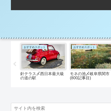
おすすめスポット
おすすめスポット
リンクを
針テラス〆西日本最大級
モネの池〆岐阜県関市
には、バ
の道の駅
(800記事目)
ラグイン
成可能！