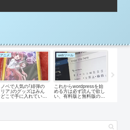
アニメ
webツール
アニメ
ラノベで人気の｢緋弾の
これからwordpressを始
くるみ
アリア｣のグッズはみん
める方は必ず読んで欲し
イブ
などこで手に入れている
い、有料版と無料版の見
のか？
極め方