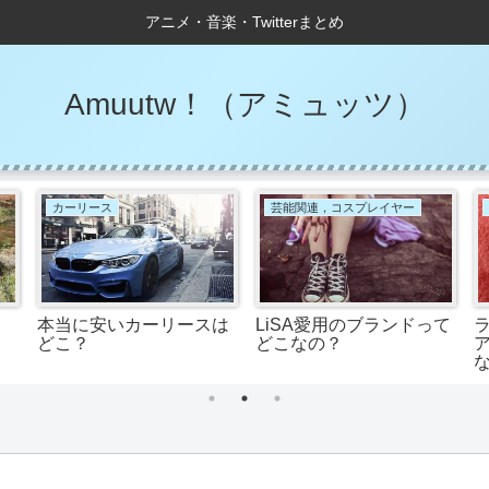
アニメ・音楽・Twitterまとめ
Amuutw！（アミュッツ）
カーリース
芸能関連，コスプレイヤー
本当に安いカーリースは
LiSA愛用のブランドって
どこ？
どこなの？