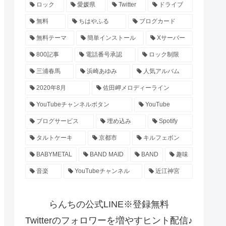
ロック
愛媛県
Twitter
ドライブ
無料
ちはやふる
ブログカード
無料テーマ
簡単インストール
Xサーバー
800記事
電話番号承認
ロック制限
三浦春馬
浜崎あゆみ
人気アルバム
2020年8月
佐田岬メロディーライン
YouTubeチャンネルボタン
YouTube
ブログサービス
埋め込み
Spotify
タルトケーキ
京都市
キルフェボン
BABYMETAL
BAND MAID
BAND
趣味
音楽
YouTubeチャンネル
近江神宮
らんちの公式LINE※登録無料
Twitterのフォロワーを増やすヒント配信♪