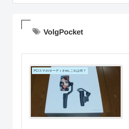
VolgPocket
PC/スマホ/オーディオetc,これは何？