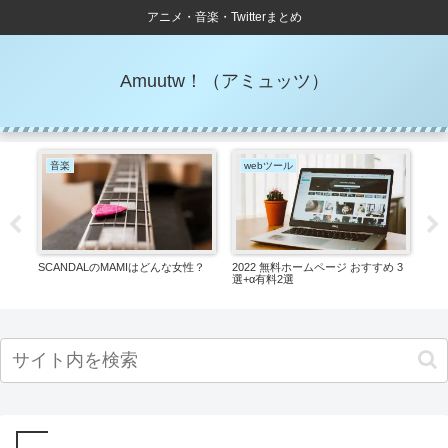
アニメ・音楽・Twitterまとめ
Amuutw！（アミュッツ）
音楽
webツール
お
【第2
SCANDALのMAMIはどんな女性？
2022 無料ホームページ おすすめ 3
アウ
選+‪α‬有料2選
アク