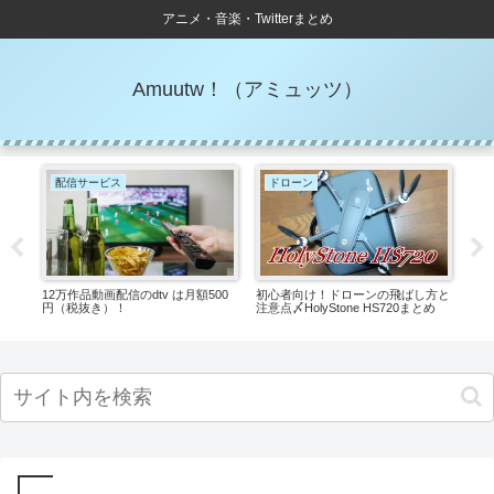
アニメ・音楽・Twitterまとめ
Amuutw！（アミュッツ）
配信サービス
ドローン
音
12万作品動画配信のdtv は月額500
初心者向け！ドローンの飛ばし方と
Ong
円（税抜き）！
注意点〆HolyStone HS720まとめ