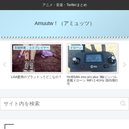
アニメ・音楽・Twitterまとめ
Amuutw！（アミュッツ）
芸能関連，コスプレイヤー
ドローン
ド
 3
LiSA愛用のブランドってどこなの？
HUBSAN zino pro plus 3軸ジンバル
｢僕
搭載ドローン WiFi 2.4GHz 国内飛行
ラブ
可