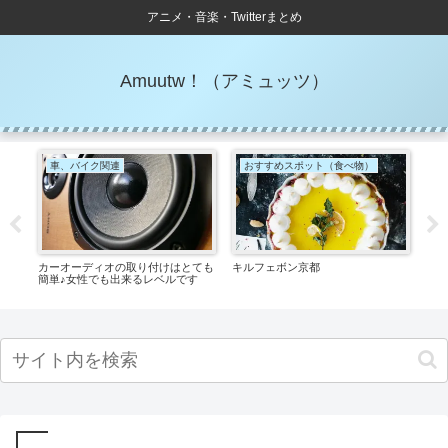
アニメ・音楽・Twitterまとめ
Amuutw！（アミュッツ）
車、バイク関連
おすすめスポット（食べ物）
ア
楽曲
カーオーディオの取り付けはとても
キルフェボン京都
スキ
！
簡単♪女性でも出来るレベルです
♪