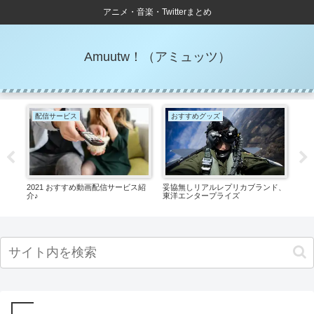
アニメ・音楽・Twitterまとめ
Amuutw！（アミュッツ）
配信サービス
おすすめグッズ
ダ
2021 おすすめ動画配信サービス紹
妥協無しリアルレプリカブランド、
ダイ
介♪
東洋エンタープライズ
る