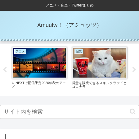
アニメ・音楽・Twitterまとめ
Amuutw！（アミュッツ）
アニメ
副業
Tw
一体
U-NEXTで配信予定2020年秋のアニ
得意を販売できるスキルクラウドと
Tw
メ
ココナラ
認が
つ出