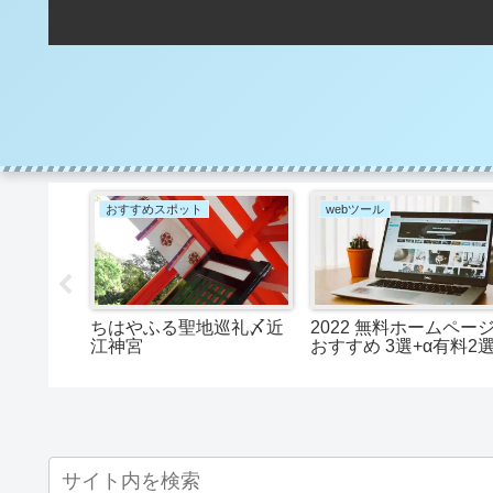
おすすめスポット
webツール
o plus 3
ちはやふる聖地巡礼〆近
2022 無料ホームペー
ドローン
江神宮
おすすめ 3選+‪α‬有料2
 国内飛行可