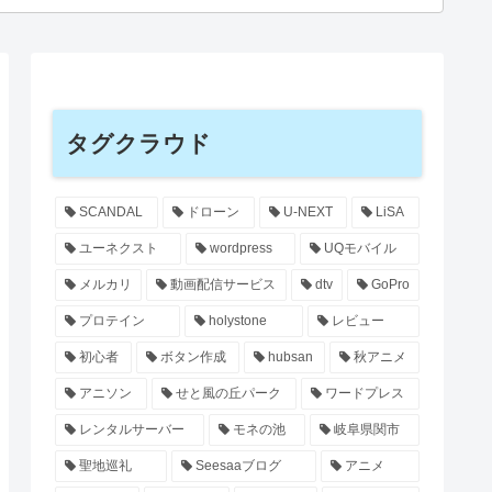
タグクラウド
SCANDAL
ドローン
U-NEXT
LiSA
ユーネクスト
wordpress
UQモバイル
メルカリ
動画配信サービス
dtv
GoPro
プロテイン
holystone
レビュー
初心者
ボタン作成
hubsan
秋アニメ
アニソン
せと風の丘パーク
ワードプレス
レンタルサーバー
モネの池
岐阜県関市
聖地巡礼
Seesaaブログ
アニメ