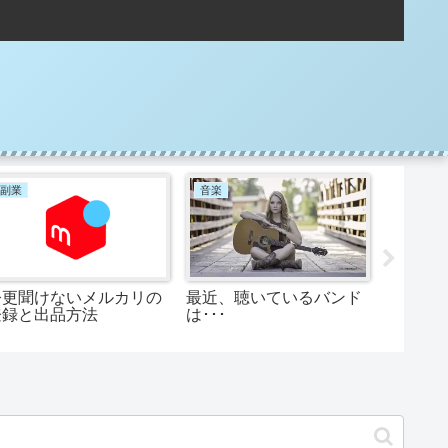
副業
音楽
アニメ
今更聞けないメルカリの
最近、聴いているバンド
秋アニメ
登録と出品方法
は･･･
品TOP5