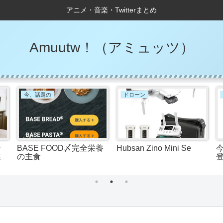
アニメ・音楽・Twitterまとめ
Amuutw！（アミュッツ）
今、話題の
ドローン
ジ
BASE FOOD〆完全栄養
Hubsan Zino Mini Se
選
の主食