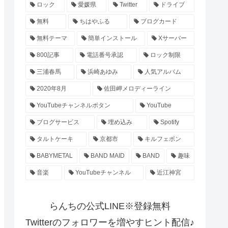
ロック
愛媛県
Twitter
ドライブ
無料
ちはやふる
ブログカード
無料テーマ
簡単インストール
Xサーバー
800記事
電話番号承認
ロック制限
三浦春馬
浜崎あゆみ
人気アルバム
2020年8月
佐田岬メロディーライン
YouTubeチャンネルボタン
YouTube
ブログサービス
埋め込み
Spotify
タルトケーキ
京都市
キルフェボン
BABYMETAL
BAND MAID
BAND
趣味
音楽
YouTubeチャンネル
近江神宮
らんちの公式LINE※登録無料
Twitterのフォロワーを増やすヒント配信♪