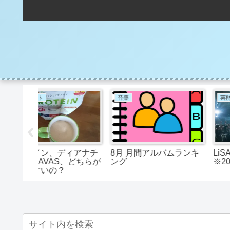
音楽
芸能関連，コスプレイヤー
ィアナチ
8月 月間アルバムランキ
LiSA人気アルバムTOP
、どちらが
ング
※2020/09/05 調べ