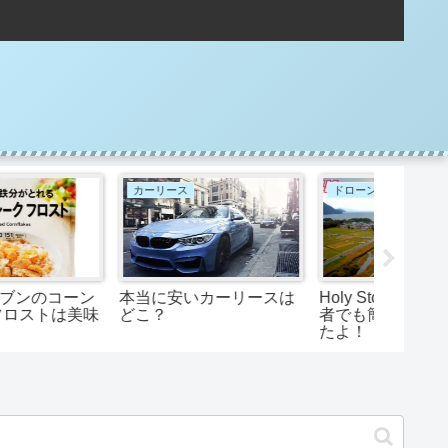
カーリース
ドローン
ポートレ
本当に安いカーリースは
Holy Stone HS720は初心
動画撮
どこ？
者でも簡単？飛ばしてみ
とは、
たよ！