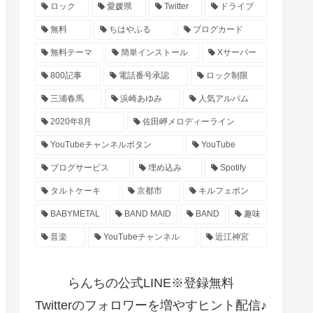
ロック
愛媛県
Twitter
ドライブ
無料
ちはやふる
ブログカード
無料テーマ
簡単インストール
Xサーバー
800記事
電話番号承認
ロック制限
三浦春馬
浜崎あゆみ
人気アルバム
2020年8月
佐田岬メロディーライン
YouTubeチャンネルボタン
YouTube
ブログサービス
埋め込み
Spotify
タルトケーキ
京都市
キルフェボン
BABYMETAL
BAND MAID
BAND
趣味
音楽
YouTubeチャンネル
近江神宮
らんちの公式LINE※登録無料
Twitterのフォロワーを増やすヒント配信♪