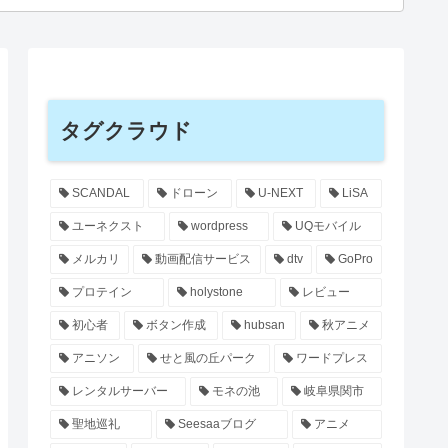
タグクラウド
SCANDAL
ドローン
U-NEXT
LiSA
ユーネクスト
wordpress
UQモバイル
メルカリ
動画配信サービス
dtv
GoPro
プロテイン
holystone
レビュー
初心者
ボタン作成
hubsan
秋アニメ
アニソン
せと風の丘パーク
ワードプレス
レンタルサーバー
モネの池
岐阜県関市
聖地巡礼
Seesaaブログ
アニメ